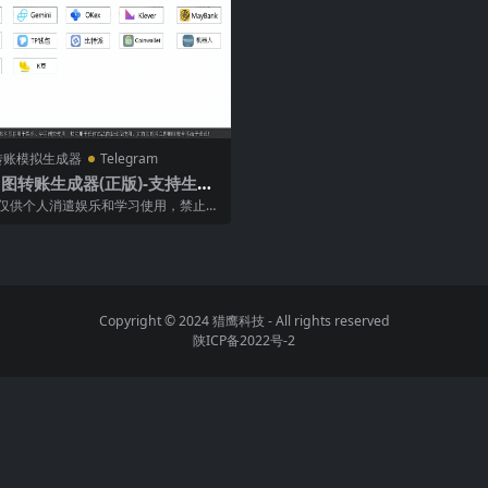
转账模拟生成器
Telegram
P图转账生成器(正版)-支持生成
货币/证件/银行/微信/支付宝
仅供个人消遣娱乐和学习使用，禁止使
图
生成的截图进行任何商业途径的违法
Copyright © 2024
猎鹰科技
- All rights reserved
陕ICP备2022号-2