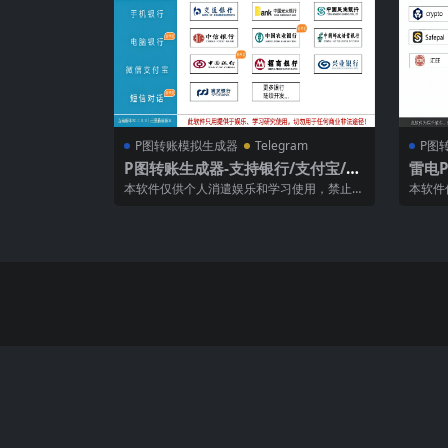
P图转账模拟生成器
Telegram
P图
P图转账生成器-支持银行/支付宝/微
雷电
信/短信对话转账界面高清生成
U虚拟
本软件仅供个人消遣娱乐和学习使用，禁止使
本软件
高清
用软件生成的截图进行任何商业途径的违法
用软件
犯...
犯...