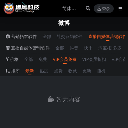
登录
微博
营销拓客软件
全部
社交营销软件
直播自媒体营销软件
直播自媒体营销软件
全部
抖音
快手
淘宝/拼多多
价格
全部
免费
VIP会员免费
VIP会员折扣
VIP会
排序
最新
热度
点赞
收藏
更新
随机
暂无内容