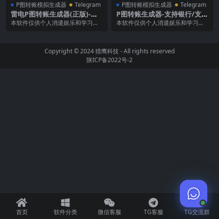
P图转账模拟生成器
Telegram
P图转账模拟生成器
Telegram
雷电P图转账生成器(正版)-支
P图转账生成器-支持银行/支付
持生成U虚拟货币/证件/银行/
宝/微信/短信对话转账界面高
本软件仅供个人消遣娱乐和学习使
本软件仅供个人消遣娱乐和学习使
微信/支付宝高清图
清生成
用，禁止使用软件生成的截图进行
用，禁止使用软件生成的截图进行
任何商业途径的违法犯...
任何商业途径的违法犯...
Copyright © 2024
猎鹰科技
- All rights reserved
陕ICP备2022号-2
首页
软件分类
微信客服
TG客服
TG交流群