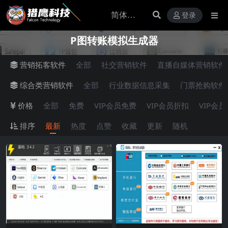
登录
P图转账模拟生成器
营销拓客软件
全部
社交营销软件
直播自媒体营销软件
综合类营销软件
全部
行业数据信息采集
门票抢购软件
价格
全部
免费
VIP会员免费
VIP会员折扣
VIP会
排序
最新
热度
点赞
收藏
更新
随机