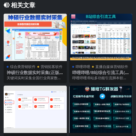
相关文章
综合类营销软件
营销拓客软件
哔哩哔哩
直播自媒体营销软件
神硕行业数据实时采集(正版)-
哔哩哔哩/B站综合引流工具(正
已接入百度地图/实时采集全国
版自动更新)-采集截留|监控|
关键词实时采集全国行业商家数据
哔哩哔哩/B站多功能引流脚本软
行业商家数据|可采集手机号
关注|评论|私信|点赞|养号为
及手机号，可按照省市区条件精准
件，可批量搜索关键字采集视频或
一体的bilibili综合获客工具
查找对应行业信息。该...
UP主的主页视频，批...