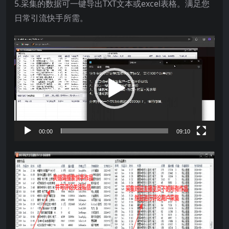
5.采集的数据可一键导出TXT文本或excel表格。满足您
日常引流快手所需。
视
频
播
放
器
00:00
09:10