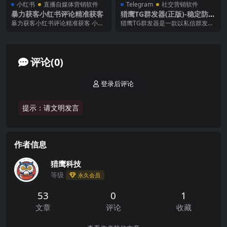
小红书
直播自媒体营销软件
Telegram
社交营销软件
暴力获客小红书评论精准获客
猎鹰TG群发器(正版)-稳定防封
的Telegram电报群发协议软
暴力获客小红书评论精准获客 小红
猎鹰TG群发器是一款以私信群发拉
件
书营销获客打造的智能评论数据采
人为主的电报引流软件，多个知名
集工具，支持笔记批...
担保公司战略合作群...
评论(0)
登录后评论
提示：请文明发言
作者信息
猎鹰科技
等级
永久会员
53
0
1
文章
评论
收藏