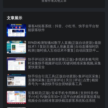
查看作者其他文章
文章展示
暴客AI拓客系统：抖音、小红书、快手全平台智
能获客软件
RPA防检测智播AI数字人直播(正版自动更新)-最新
技术1:1复刻主播真人形象直播|自动直播报时防
检测|随时插入互动话术不重复|自动回复防平台
检测|接入Deepseek大模型|支持抖音,快手,视频
号,美团直播
快手评论区采集精准获客(正版)-多线程多账号同
时采集快手视频评论区/关键词精准采集视频,采集
更快更安全
快手综合引流工具(正版自动更新)-集评论区采集|
直播间采集|监控新评论|关注|评论|点赞|截留
养号为一体的快手综合营销获客工具
拓客精灵(正版)-安卓手机专用脚本|支持抖音/快
手/小红书/微信等30+主流平台的精准获客拓客短
视频全自动精准客源快截流获客系统私信系统