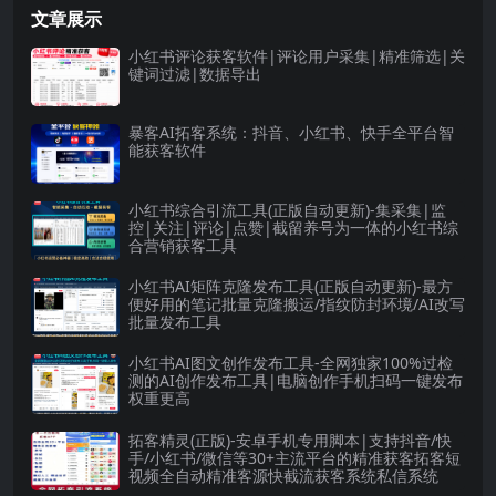
文章展示
小红书评论获客软件|评论用户采集|精准筛选|关
键词过滤|数据导出
暴客AI拓客系统：抖音、小红书、快手全平台智
能获客软件
小红书综合引流工具(正版自动更新)-集采集|监
控|关注|评论|点赞|截留养号为一体的小红书综
合营销获客工具
小红书AI矩阵克隆发布工具(正版自动更新)-最方
便好用的笔记批量克隆搬运/指纹防封环境/AI改写
批量发布工具
小红书AI图文创作发布工具-全网独家100%过检
测的AI创作发布工具|电脑创作手机扫码一键发布
权重更高
拓客精灵(正版)-安卓手机专用脚本|支持抖音/快
手/小红书/微信等30+主流平台的精准获客拓客短
视频全自动精准客源快截流获客系统私信系统