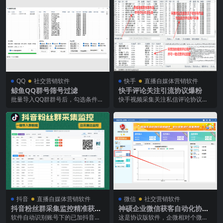
QQ
社交营销软件
快手
直播自媒体营销软件
鲸鱼QQ群号筛号过滤
快手评论关注引流协议爆粉
批量导入QQ群群号后，勾选条件，
快手视频采集关注私信评论协议软
即可快速筛选出单向验证（直接添
件，可一键导入多个小号CK进行作
加），双向验证，回...
品的评论关注点赞，...
抖音
直播自媒体营销软件
微信
社交营销软件
抖音粉丝群采集监控精准获客
神硕企业微信获客自动化协议
(正版)-采集已加入的粉丝群成
软件(正版官方授权)—极速变
软件自动识别账号下的已加抖音粉
这是协议版软件，企微相对个微来