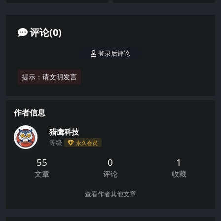
员并实时监控群变动
现之最强企业微信防封协议自
丝群并一键导入软件后采集群成
说风控比较小，2022年3月至今，
动加人获客/手机号筛号
员，并实时监控成员变动...
没有风控封号记录...
评论(0)
登录后评论
提示：请文明发言
作者信息
猎鹰科技
等级
永久会员
55
0
1
文章
评论
收藏
查看作者其他文章