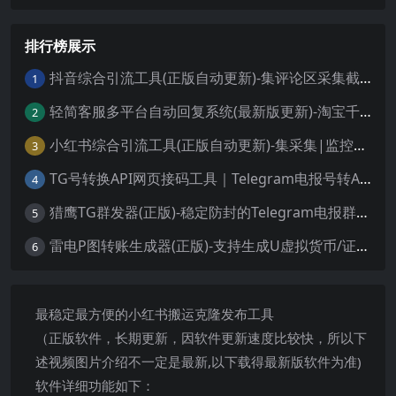
排行榜展示
抖音综合引流工具(正版自动更新)-集评论区采集截留|直播间采集|监控新评论|关注|评论|私信|点赞|截留养号为一体的抖音综合营销获客工具
1
轻简客服多平台自动回复系统(最新版更新)-淘宝千牛/抖音小红书/微信QQ等电商/自媒体AI客服机器人自动回复系统
2
小红书综合引流工具(正版自动更新)-集采集|监控|关注|评论|点赞|截留养号为一体的小红书综合营销获客工具
3
TG号转换API网页接码工具｜Telegram电报号转API链接快速接码登录更稳定
4
猎鹰TG群发器(正版)-稳定防封的Telegram电报群发协议软件
5
雷电P图转账生成器(正版)-支持生成U虚拟货币/证件/银行/微信/支付宝高清图
6
最稳定最方便的小红书搬运克隆发布工具
（正版软件，长期更新，因软件更新速度比较快，所以下
述视频图片介绍不一定是最新,以下载得最新版软件为准)
软件详细功能如下：