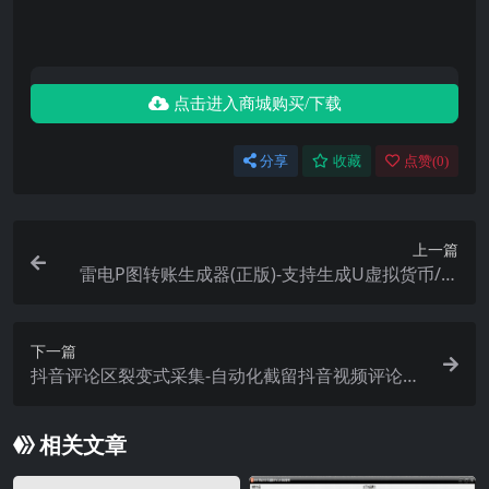
点击进入商城购买/下载
分享
收藏
点赞(
0
)
上一篇
雷电P图转账生成器(正版)-支持生成U虚拟货币/证
件/银行/微信/支付宝高清图
下一篇
抖音评论区裂变式采集-自动化截留抖音视频评论
区/关键词搜索采集精准用户(协议/脚本双模式精准
采集）
相关文章