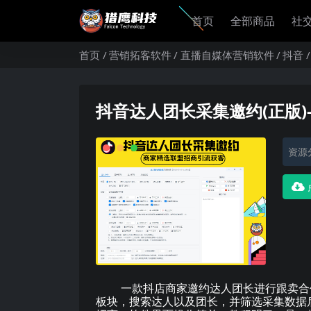
首页
全部商品
社
首页
营销拓客软件
直播自媒体营销软件
抖音
抖音达人团长采集邀约(正版
资源
一款抖店商家邀约达人团长进行跟卖合作
板块，搜索达人以及团长，并筛选采集数据