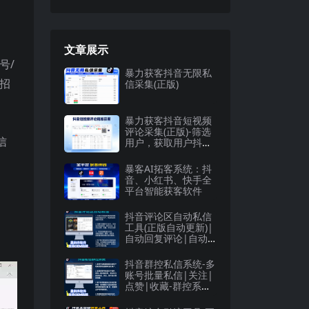
文章展示
号/
暴力获客抖音无限私
名招
信采集(正版)
暴力获客抖音短视频
评论采集(正版)-筛选
信
用户，获取用户抖音
号、电话号
暴客AI拓客系统：抖
音、小红书、快手全
平台智能获客软件
抖音评论区自动私信
工具(正版自动更新)|
自动回复评论|自动
首评|关注|点赞|收
藏
抖音群控私信系统-多
账号批量私信|关注|
点赞|收藏-群控系统
(正版自动更新)