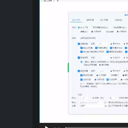
播
放
器