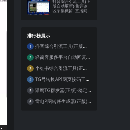
抖音综合引流工具(正
版自动更新)-集评论
区采集截留|直播间
采集|监控新评论|关
注|评论|私信|点赞|
截留养号为一体的抖
音综合营销获客工具
排行榜展示
抖音综合引流工具(正版自动更新)-集评论区采集截留|直播间采集|监控新评论|关注|评论|私信|点赞|截留养号为一体的抖音综合营销获客工具
1
轻简客服多平台自动回复系统(最新版更新)-淘宝千牛/抖音小红书/微信QQ等电商/自媒体AI客服机器人自动回复系统
2
小红书综合引流工具(正版自动更新)-集采集|监控|关注|评论|点赞|截留养号为一体的小红书综合营销获客工具
3
TG号转换API网页接码工具｜Telegram电报号转API链接快速接码登录更稳定
4
猎鹰TG群发器(正版)-稳定防封的Telegram电报群发协议软件
5
雷电P图转账生成器(正版)-支持生成U虚拟货币/证件/银行/微信/支付宝高清图
6